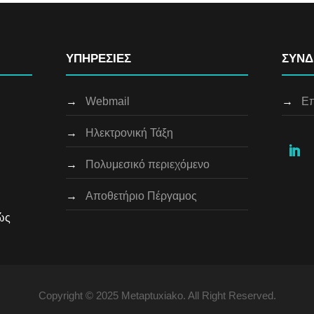
ΥΠΗΡΕΣΙΕΣ
ΣΥΝΔ
→
Webmail
→
Επ
→
Ηλεκτρονική Τάξη
→
Πολυμεσικό περιεχόμενο
→
Αποθετήριο Πέργαμος
ώς
Copyright © 2025 Metaptuxiako. All Right Reserved.