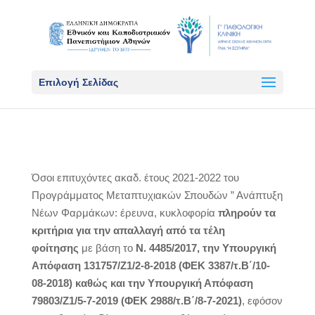
Επιλογή Σελίδας
Όσοι επιτυχόντες ακαδ. έτους 2021-2022 του
Προγράμματος Μεταπτυχιακών Σπουδών ” Ανάπτυξη
Νέων Φαρμάκων: έρευνα, κυκλοφορία
πληρούν τα
κριτήρια
για την απαλλαγή από τα τέλη
φοίτησης
με βάση το
Ν. 4485/2017,
την
Υπουργική
Απόφαση 131757/Ζ1/2-8-2018 (ΦΕΚ 3387/τ.Β΄/10-
08-2018) καθώς και την Υπουργική Απόφαση
79803/Ζ1/5-7-2019 (ΦΕΚ 2988/τ.Β΄/8-7-2021)
, εφόσον