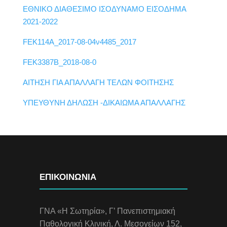
ΕΘΝΙΚΟ ΔΙΑΘΕΣΙΜΟ ΙΣΟΔΥΝΑΜΟ ΕΙΣΟΔΗΜΑ
2021-2022
FEK114A_2017-08-04ν4485_2017
FEK3387B_2018-08-0
ΑΙΤΗΣΗ ΓΙΑ ΑΠΑΛΛΑΓΗ ΤΕΛΩΝ ΦΟΙΤΗΣΗΣ
ΥΠΕΥΘΥΝΗ ΔΗΛΩΣΗ -ΔΙΚΑΙΩΜΑ ΑΠΑΛΛΑΓΗΣ
ΕΠΙΚΟΙΝΩΝΙΑ
ΓΝΑ «Η Σωτηρία», Γ’ Πανεπιστημιακή
Παθολογική Κλινική, Λ. Μεσογείων 152,