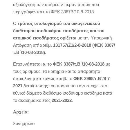
αξιολόγηση των αιτήσεων πέραν αυτών που
περιγράφονται στο ΦΕΚ 3387Β/10-8-2018.
Ο
τρόπος υπολογισμού του οικογενειακού
διαθέσιμου ισοδυνάμου εισοδήματος και του
ατομικού εισοδήματος ορίζεται
με την Υπουργική
Απόφαση υπ’ αριθμ.
131757/Ζ1/2-8-2018 (ΦΕΚ 3387/
τ.Β΄/10-08-2018)
.
Επισυνάπτεται
α.
το
ΦΕΚ
3387/τ.Β΄/10-08-2018
με
τους ορισμούς, τα κριτήρια και τα απαραίτητα
δικαιολογητικά καθώς και
β.
το
ΦΕΚ 2988/τ.Β΄/8-7-
2021
διαπίστωσης του ποσού που αντιστοιχεί στο
εθνικό διάμεσο διαθέσιμο ισοδύναμο εισόδημα κατά
το ακαδημαϊκό έτος
2021-2022
.
Αρχεία:
Συνημμένο